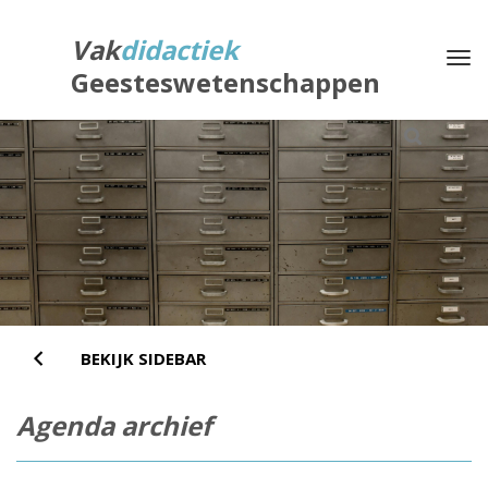
Direct
naar
Vak
didactiek
Na
het
Geesteswetenschappen
inhoud
BEKIJK SIDEBAR
Agenda archief