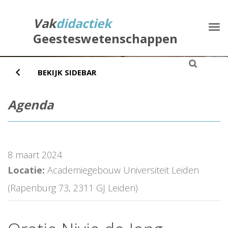
Direct
naar
Vak
didactiek
Na
het
Geesteswetenschappen
inhoud
BEKIJK SIDEBAR
Agenda
8 maart 2024
Locatie:
Academiegebouw Universiteit Leiden
(Rapenburg 73, 2311 GJ Leiden)