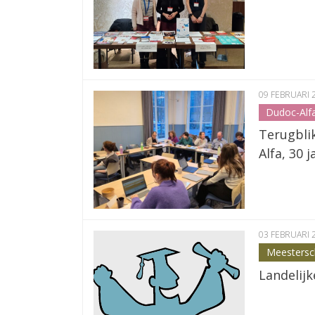
09 FEBRUARI 
Dudoc-Alf
Terugblik
Alfa, 30 
03 FEBRUARI 
Meesters
Landelij