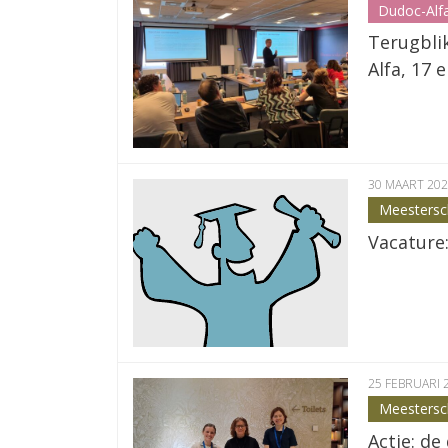
Dudoc-Alf
Terugblik
Alfa, 17 
30 MAART 20
Meesters
Vacature:
25 FEBRUARI 
Meesters
Actie: d