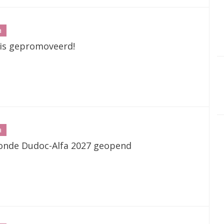
a
is gepromoveerd!
a
ronde Dudoc-Alfa 2027 geopend