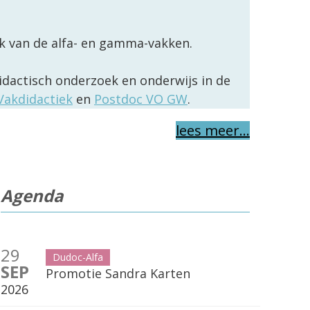
k van de alfa- en gamma-vakken.
dactisch onderzoek en onderwijs in de
Vakdidactiek
en
Postdoc VO GW
.
lees meer…
Agenda
29
Dudoc-Alfa
SEP
Promotie Sandra Karten
2026