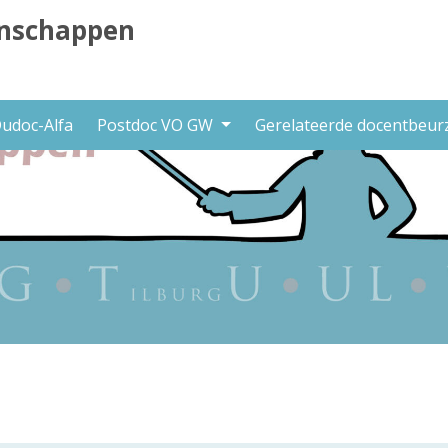
nschappen
udoc-Alfa
Postdoc VO GW
Gerelateerde docentbeu