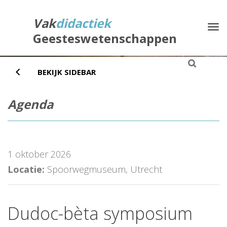
Direct
naar
Vak
didactiek
Na
het
Geesteswetenschappen
inhoud
BEKIJK SIDEBAR
Agenda
1 oktober 2026
Locatie:
Spoorwegmuseum, Utrecht
Dudoc-bèta symposium