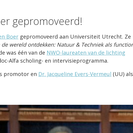
oer gepromoveerd!
en Boer
gepromoveerd aan Universiteit Utrecht. Ze
 de wereld ontdekken: Natuur & Techniek als functio
lde was één van de
NWO-laureaten van de lichting
c-Alfa scholing- en intervisieprogramma.
ls promotor en
Dr. Jacqueline Evers-Vermeul
(UU) als