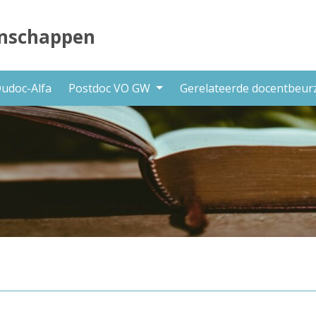
nschappen
udoc-Alfa
Postdoc VO GW
Gerelateerde docentbeu