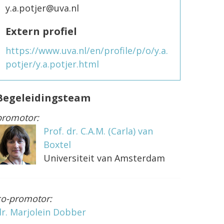
y.a.potjer@uva.nl
Extern profiel
https://www.uva.nl/en/profile/p/o/y.a.
potjer/y.a.potjer.html
Begeleidingsteam
promotor:
Prof. dr. C.A.M. (Carla) van
Boxtel
Universiteit van Amsterdam
co-promotor:
dr. Marjolein Dobber