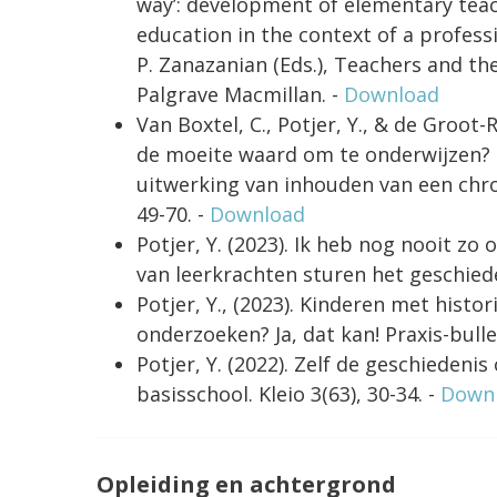
way’: development of elementary teach
education in the context of a profess
P. Zanazanian (Eds.), Teachers and th
Palgrave Macmillan. -
Download
Van Boxtel, C., Potjer, Y., & de Groot
de moeite waard om te onderwijzen? 
uitwerking van inhouden van een chro
49-70. -
Download
Potjer, Y. (2023). Ik heb nog nooit z
van leerkrachten sturen het geschiede
Potjer, Y., (2023). Kinderen met hist
onderzoeken? Ja, dat kan! Praxis-bullet
Potjer, Y. (2022). Zelf de geschiedeni
basisschool. Kleio 3(63), 30-34. -
Down
Opleiding en achtergrond