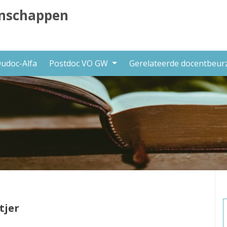
nschappen
udoc-Alfa
Postdoc VO GW
Gerelateerde docentbeu
tjer