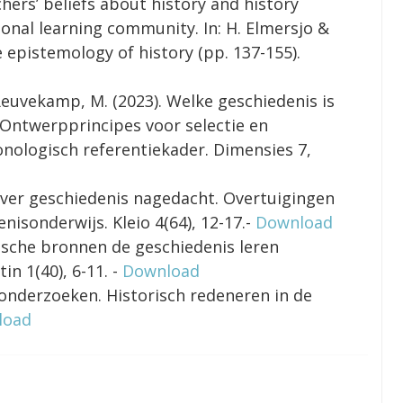
ers’ beliefs about history and history
ional learning community. In: H. Elmersjo &
e epistemology of history (pp. 137-155).
-Reuvekamp, M. (2023). Welke geschiedenis is
Ontwerpprincipes voor selectie en
nologisch referentiekader. Dimensies 7,
o over geschiedenis nagedacht. Overtuigingen
nisonderwijs. Kleio 4(64), 12-17.-
Download
orische bronnen de geschiedenis leren
in 1(40), 6-11. -
Download
s onderzoeken. Historisch redeneren in de
load