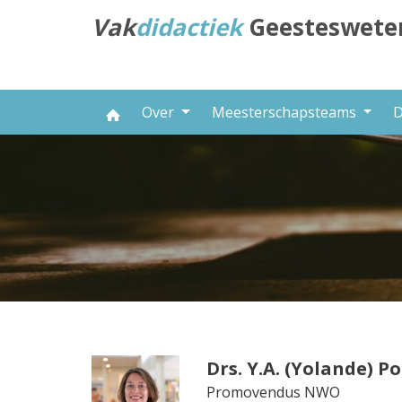
Direct
Vak
didactiek
Geesteswete
naar
het
inhoud
Over
Meesterschapsteams
D
Drs. Y.A. (Yolande) Po
Promovendus NWO