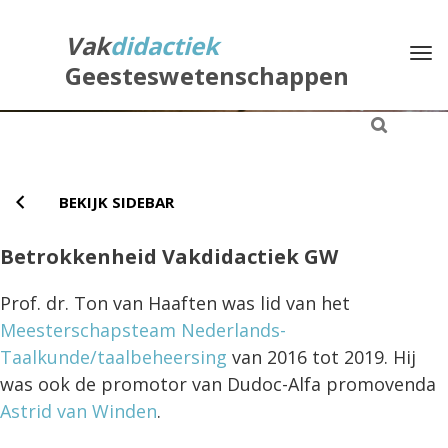
Direct
naar
Vak
didactiek
Na
het
Geesteswetenschappen
inhoud
BEKIJK SIDEBAR
Betrokkenheid Vakdidactiek GW
Prof. dr. Ton van Haaften was lid van het
Meesterschapsteam Nederlands-
Taalkunde/taalbeheersing
van 2016 tot 2019. Hij
was ook de promotor van Dudoc-Alfa promovenda
Astrid van Winden
.