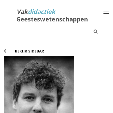
Direct
naar
Vak
didactiek
Na
het
Geesteswetenschappen
inhoud
BEKIJK SIDEBAR