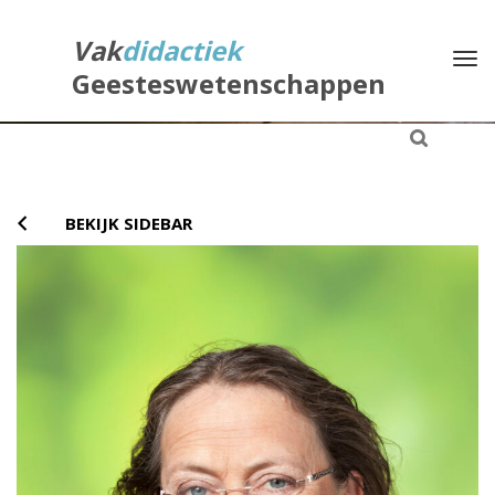
Direct
naar
Vak
didactiek
Na
het
Geesteswetenschappen
inhoud
BEKIJK SIDEBAR