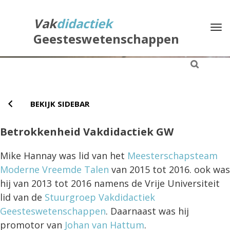
Direct
naar
Vak
didactiek
Na
het
Geesteswetenschappen
inhoud
BEKIJK SIDEBAR
Betrokkenheid Vakdidactiek GW
Mike Hannay was lid van het
Meesterschapsteam
Moderne Vreemde Talen
van 2015 tot 2016. ook was
hij van 2013 tot 2016 namens de Vrije Universiteit
lid van de
Stuurgroep Vakdidactiek
Geesteswetenschappen
. Daarnaast was hij
promotor van
Johan van Hattum
.