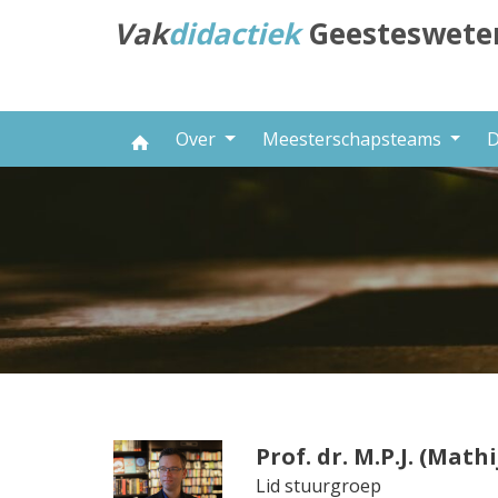
Direct
Vak
didactiek
Geesteswete
naar
het
inhoud
Over
Meesterschapsteams
D
Prof. dr. M.P.J. (Math
Lid stuurgroep