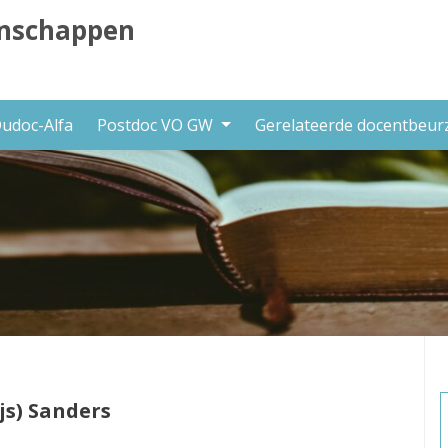
nschappen
udoc-Alfa
Postdoc VO GW
Gerelateerde docentbeu
ijs) Sanders