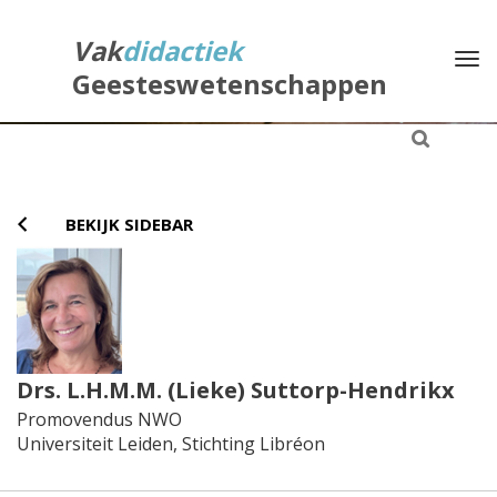
Direct
naar
Vak
didactiek
Na
het
Geesteswetenschappen
inhoud
BEKIJK SIDEBAR
Drs. L.H.M.M. (Lieke) Suttorp-Hendrikx
Promovendus NWO
Universiteit Leiden, Stichting Libréon