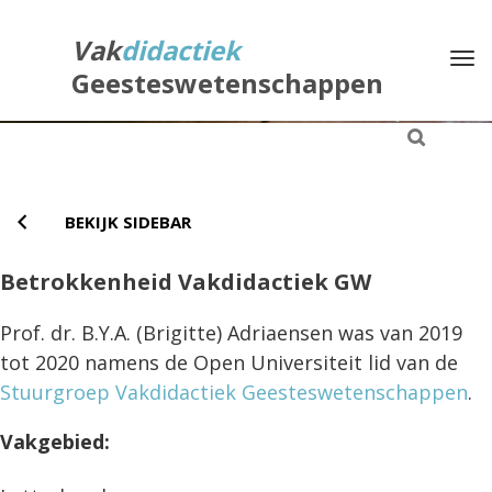
Direct
naar
Vak
didactiek
Na
het
Geesteswetenschappen
inhoud
BEKIJK SIDEBAR
Betrokkenheid Vakdidactiek GW
Prof. dr. B.Y.A. (Brigitte) Adriaensen was van 2019
tot 2020 namens de Open Universiteit lid van de
Stuurgroep Vakdidactiek Geesteswetenschappen
.
Vakgebied: