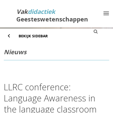
Direct
naar
Vak
didactiek
Na
het
Geesteswetenschappen
inhoud
BEKIJK SIDEBAR
Nieuws
LLRC conference:
Language Awareness in
the language classroom