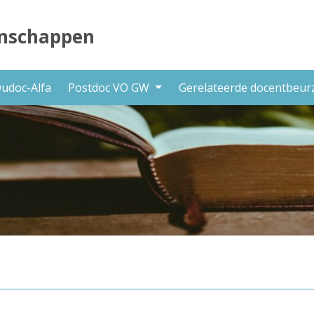
nschappen
udoc-Alfa
Postdoc VO GW
Gerelateerde docentbeu