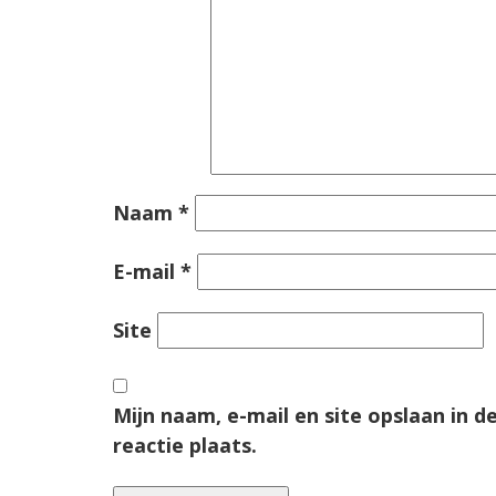
Naam
*
E-mail
*
Site
Mijn naam, e-mail en site opslaan in 
reactie plaats.