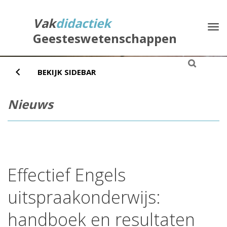
Direct
naar
Vak
didactiek
Na
het
Geesteswetenschappen
inhoud
BEKIJK SIDEBAR
Nieuws
Effectief Engels
uitspraakonderwijs:
handboek en resultaten