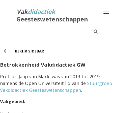
Direct
naar
Vak
didactiek
Na
het
Geesteswetenschappen
inhoud
BEKIJK SIDEBAR
Betrokkenheid Vakdidactiek GW
Prof. dr. Jaap van Marle was van 2013 tot 2019
namens de Open Universiteit lid van de
Stuurgroep
Vakdidactiek Geesteswetenschappen
.
Vakgebied: