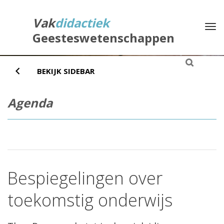
Direct
naar
Vak
didactiek
Na
het
Geesteswetenschappen
inhoud
BEKIJK SIDEBAR
Agenda
Bespiegelingen over
toekomstig onderwijs